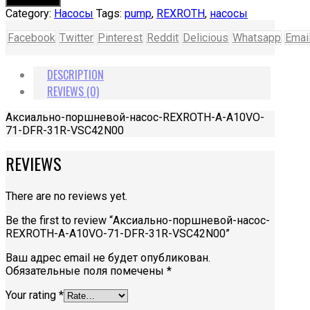
насос-
Category:
Насосы
Tags:
pump
,
REXROTH
,
насосы
REXROTH-
A-
Facebook
Twitter
Pinterest
Reddit
Delicious
Whatsapp
Emai
A10VO-
71-
DESCRIPTION
DFR-
31R-
REVIEWS (0)
VSC42N00
quantity
Аксиально-поршневой-насос-REXROTH-A-A10VO-
71-DFR-31R-VSC42N00
REVIEWS
There are no reviews yet.
Be the first to review “Аксиально-поршневой-насос-
REXROTH-A-A10VO-71-DFR-31R-VSC42N00”
Ваш адрес email не будет опубликован.
Обязательные поля помечены
*
Your rating
*