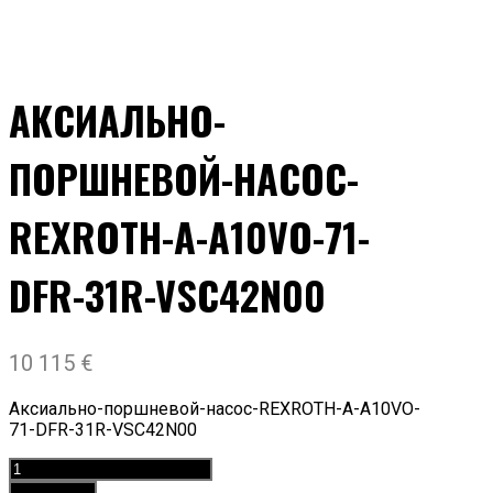
АКСИАЛЬНО-
ПОРШНЕВОЙ-НАСОС-
REXROTH-A-A10VO-71-
DFR-31R-VSC42N00
10 115
€
Аксиально-поршневой-насос-REXROTH-A-A10VO-
71-DFR-31R-VSC42N00
Аксиально-
поршневой-
Add to cart