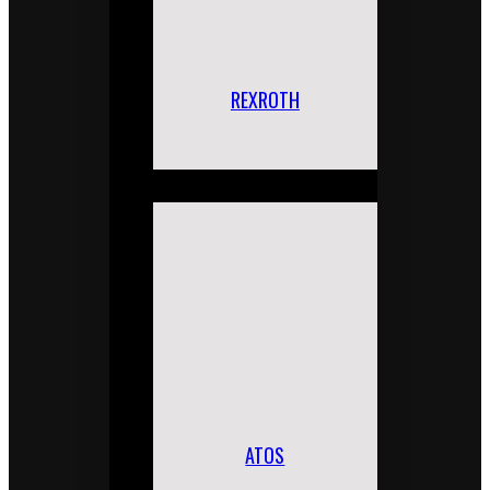
REXROTH
ATOS